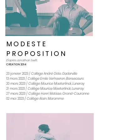
M O D E S T E
P R O P O S I T I O N
D'après Jonathan Swift,
CREATION 2014
23 janvier 2023 /
Collège André Gide, Goderville
13 mars 2023 /
Collège Emile Verhaeren, Bonsecours
20 mars 2023 /
Collège Maurice Maeterlinck, Luneray
21 mars 2023 /
Collège Maurice Maeterlinck, Luneray
27 mars 2023 /
Collège Henri Matisse, Grand-Couronne
02 mai 2023 /
Collège Alain, Maromme