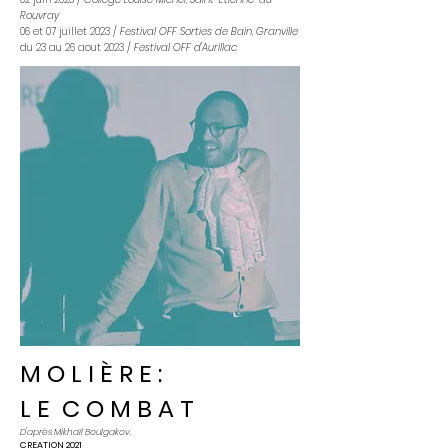
Rouvray
06 et 07 juillet 2023 /
Festival OFF Sorties de Bain, Granville
du 23 au 26 aout 2023 /
Festival OFF d'Aurillac
M O L I È R E :
L E C O M B A T
D'après Mikhaïl Boulgakov.
CREATION 2021