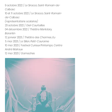
9 octobre 2022 /
Le Sirocco, Saint-Romain-de-
Colbosc
10 et 11 octobre 2022 /
Le Sirocco, Saint-Romain-
de-Colbosc
(représentations scolaires)
23 octobre 2022 /
Giel-Courteilles
04 décembre 2022 /
Théâtre Montdory,
Barentin
12 janvier 2023 /
Théâtre des Charmes, Eu
5 mai 2023 /
Le Sillon, Petit-Couronne
10 mai 2023 /
Festival Curieux Printemps, Centre
André Malraux
12 mai 2023 /
Gamaches