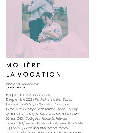
M O L I È R E :
L A V O C A T I O N
D'après Mikhaïl Boulgakov.
CREATION 2019
16 septembre 2022 /
Gamaches
17 septembre 2022 /
Festival Arts mêlés, Duclair
18 septembre 2022 /
Le Sillon, Petit-Couronne
15 mai 2023 /
Collège Jean Texcier, Grand-Quevilly
23 mai 2023 /
Collège Emile Verhaeren, Bonsecours
26 mai 2023 /
Collège La Feuillie, La Hêtraie
27 mai 2023 /
Festival Plateaux Ephémères, Mondeville
01 juin 2023 /
Lycée Augustin Fresnel, Bernay
02 juin 2023 /
Collège Louise Michel, Saint-Etienne-du