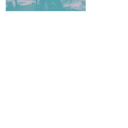
M O L I È R E :
L' A U T O P S I E
D'après Mikhaïl Boulgakov
CREATION 2023
Résidences
Du 24 au 27 octobre 2022 /
Le Sillon, Petit-Couronne
Du 13 au 18 février 2023 /
Juliobona, Lillebonne
Du 18 au 22 avril
2022 /
Théâtre en Seine, Duclair
Du 03 au 07 avril 2023 /
L'Etincelle, Rouen
Du 10 au 14 avril 2023 /
Le Sirocco, Saint-Romain-de-
Colbosc
Saison 2023/2024
Du 09 au 14 octobre 2023 /
Théâtre des Charmes, Eu
Du 30 oct. au 06 nov. 2023 /
Le Sillon, Petit-Couronne
7 novembre 2023 / Première au Sillon, Petit-Couronne
La cie Les incomestibles est
conventionnée pour l"ensemble de son