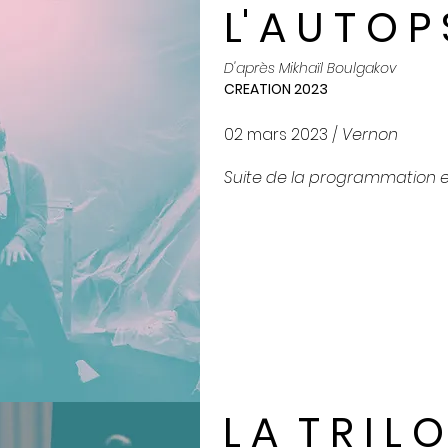
L' A U T O P 
D'après Mikhaïl Boulgakov
CREATION 2023
02 mars 2023 /
Vernon
Suite de la programmation 
L A T R I L O