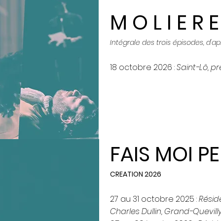
M O L I E R E
Intégrale des trois épisodes, d'a
18 octobre 2026 :
Saint-Lô, pr
FAIS MOI P
CREATION 2026
27 au 31 octobre 2025 :
Résid
Charles Dullin, Grand-Quevill