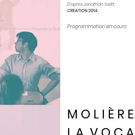
D'après Jonathan Swift,
CREATION 2014
Programmation en cours
M O L I È R E 
L A V O C A