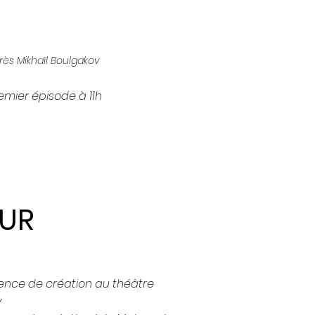
près Mikhaïl Boulgakov
emier épisode à 11h
EUR
ence de création au théâtre
y