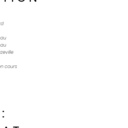
rd
eau
eau
zeville
en cours
: