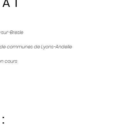
 A T
-sur-Bresle
e communes de Lyons-Andelle
en cours
: