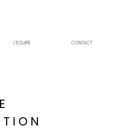
L'EQUIPE
CONTACT
 E
I T I O N