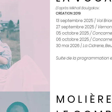
D'après Mikhaïl Boulgakov.
CREATION 2019
13 septembre 2025 /
Val Bria
27
septembre 2025 /
Vernon
05 octobre 2025
/ Concarn
06 octobre 2025
/ Concarn
30 mai 2026 /
La Cidrerie, Beu
Suite de la programmation 
M O L I È R E 