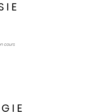
S I E
en cours
 G I E