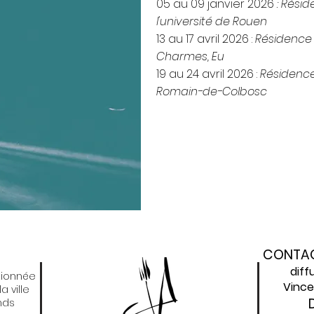
05 au 09 janvier 2026
: Rési
l'université de Rouen
13 au 17 avril 2026 :
Résidence 
Charmes, Eu
19 au 24 avril 2026 :
Résidence 
Romain-de-Colbosc
CONTAC
diff
tionnée
Vince
 ville
nds