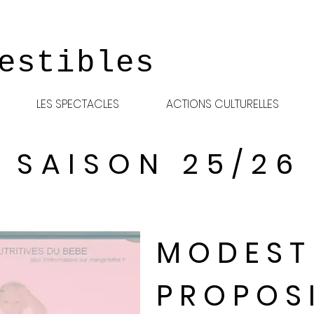
estibles
LES SPECTACLES
ACTIONS CULTURELLES
SAISON 25/26
M O D E S T
P R O P O S 