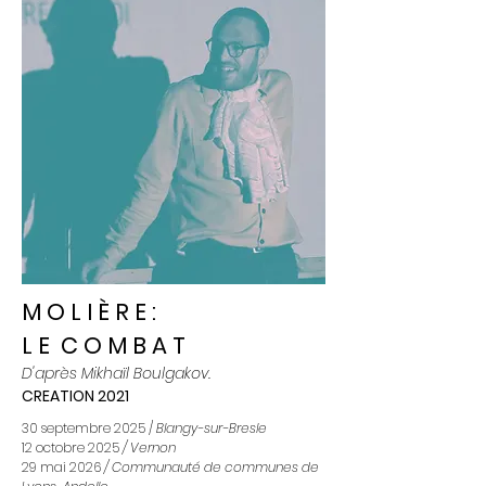
M O L I È R E :
L E C O M B A T
D'après Mikhaïl Boulgakov.
CREATION 2021
30 septembre 2025 /
Blangy-sur-Bresle
12 octobre 2025
/ Vernon
29 mai 2026
/ Communauté de communes de