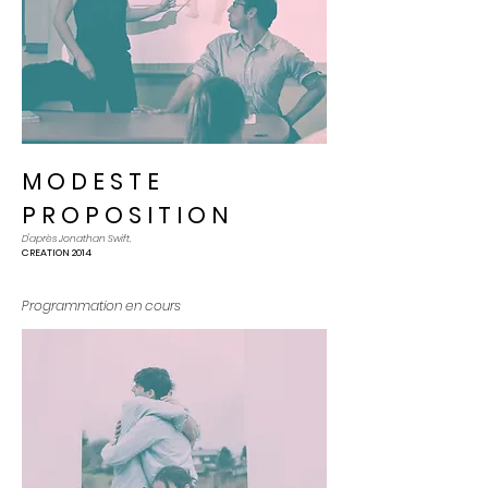
M O D E S T E
P R O P O S I T I O N
D'après Jonathan Swift,
CREATION 2014
Programmation en cours