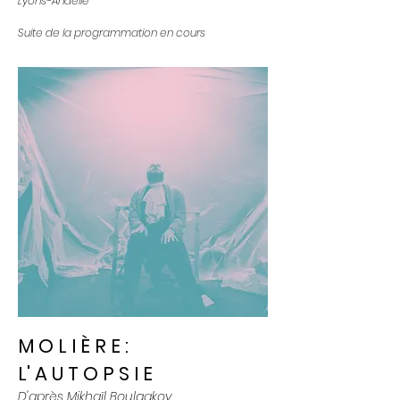
Lyons-Andelle
Suite de la programmation en cours
M O L I È R E :
L' A U T O P S I E
D'après Mikhaïl Boulgakov