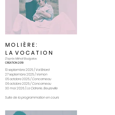
M O L I È R E :
L A V O C A T I O N
D'après Mikhaïl Boulgakov.
CREATION 2019
13 septembre 2025 /
Val Briard
27
septembre 2025 /
Vernon
05 octobre 2025
/ Concarneau
06 octobre 2025
/ Concarneau
30 mai 2026 /
La Cidrerie, Beuzeville
Suite de la programmation en cours