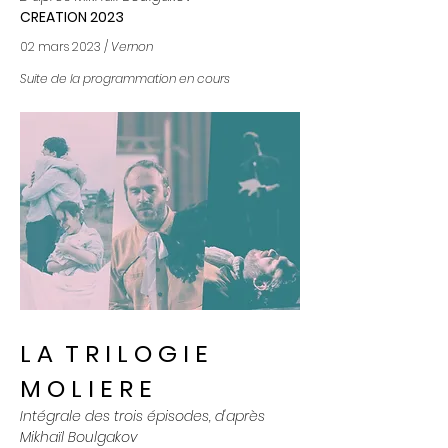
CREATION 2023
02 mars 2023 /
Vernon
Suite de la programmation en cours
L A T R I L O G I E
M O L I E R E
Intégrale des trois épisodes, d'après
Mikhaïl Boulgakov