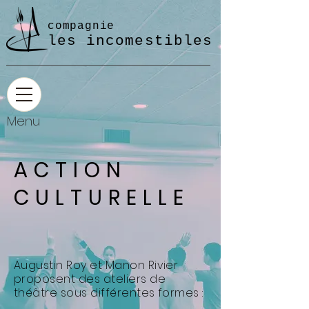
compagnie
les incomestibles
Menu
ACTION
CULTURELLE
Augustin Roy et Manon Rivier
proposent des ateliers de
théâtre sous différentes formes :