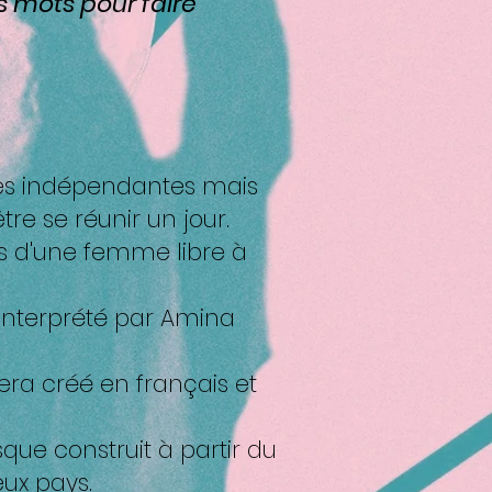
es mots pour faire
ales indépendantes mais
re se réunir un jour.
rs d'une femme libre à
era créé en français et
que construit à partir du
ux pays.