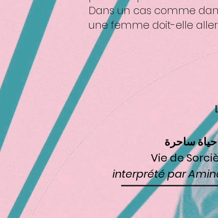
Dans un cas comme dans l'
une femme doit-elle aller
حياة ساحرة
Vie de Sorci
interprété par Ami