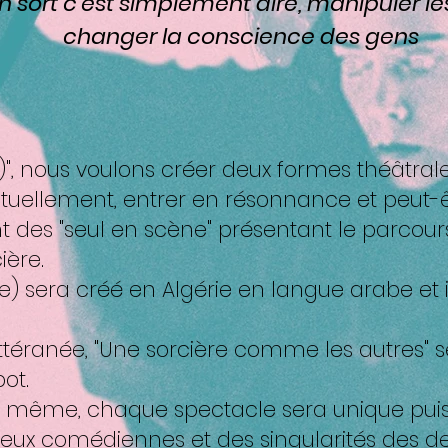
 un sort c'est simplement dire, manipuler l
changer la conscience des gens
S)", nous voulons créer deux formes théâtr
tuellement, entrer en résonnance et peut-êt
t des "seul en scène" présentant le parcou
ière.
ittéranée, "Une sorcière comme les autres" s
ot.
 le même, chaque spectacle sera unique puis
eux comédiennes et des singularités des de