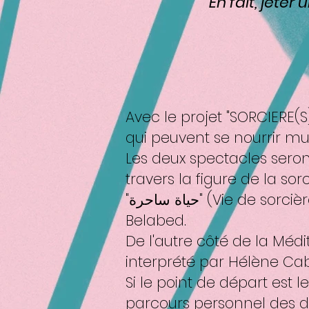
En fait, jeter
Avec le projet "SORCIERE(
qui peuvent se nourrir mu
Les deux spectacles seron
travers la figure de la sorc
"حياة ساحرة" (Vie de sorcière) sera créé en Algérie en langue arabe et interprété par Amina
Belabed.
De l'autre côté de la Méd
interprété par Hélène Cab
Si le point de départ est
parcours personnel des d