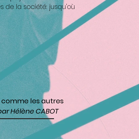
 de la société: jusqu'où
e comme les autres
 par Hélène CABOT