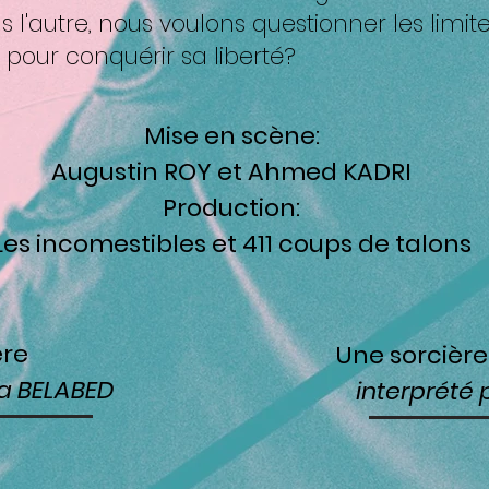
autre, nous voulons questionner les limites
 pour conquérir sa liberté?
Mise en scène:
Augustin ROY et Ahmed KADRI
Production:
Les incomestibles
et 411 coups de talons
ère
Une sorcièr
na BELABED
interprété