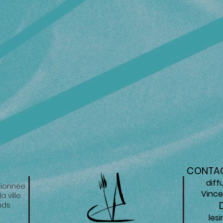
CONTAC
diff
tionnée
Vince
 ville
nds
les