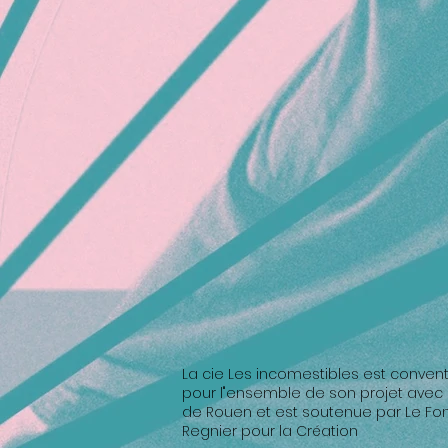
La cie Les incomestibles est conven
pour l"ensemble de son projet avec la
de Rouen et est soutenue par Le Fo
Regnier pour la Création